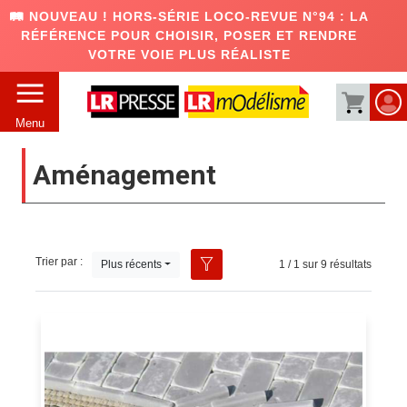
🛤️ NOUVEAU ! HORS-SÉRIE LOCO-REVUE N°94 : LA
RÉFÉRENCE POUR CHOISIR, POSER ET RENDRE
VOTRE VOIE PLUS RÉALISTE
Menu
Aménagement
Trier par :
Plus récents
1 / 1 sur 9 résultats