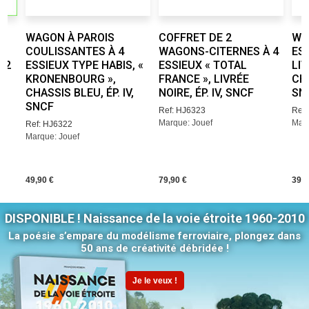
WAGON À PAROIS
COFFRET DE 2
WA
COULISSANTES À 4
WAGONS-CITERNES À 4
ESS
42
ESSIEUX TYPE HABIS, «
ESSIEUX « TOTAL
LI
KRONENBOURG »,
FRANCE », LIVRÉE
CHR
CHASSIS BLEU, ÉP. IV,
NOIRE, ÉP. IV, SNCF
SN
SNCF
Ref: HJ6323
Ref:
Marque: Jouef
Marq
Ref: HJ6322
Marque: Jouef
49,90 €
79,90 €
39,9
DISPONIBLE ! Naissance de la voie étroite 1960-2010
La poésie s’empare du modélisme ferroviaire, plongez dans
50 ans de créativité débridée !
Je le veux !