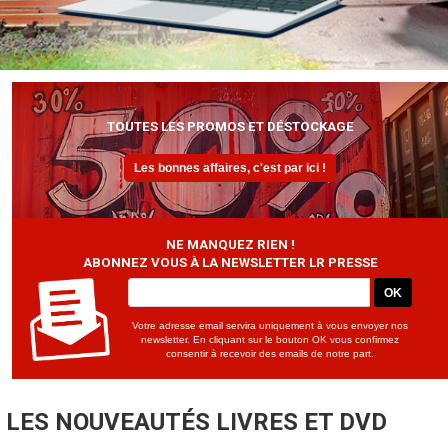
TOUTES LES PROMOS ET DÉSTOCKAGE
Les bonnes affaires, c'est par ici !
NE MANQUEZ RIEN !
ABONNEZ VOUS À LA NEWSLETTER LR PRESSE
OK
Votre adresse email servira uniquement à vous envoyer nos
newsletter. En cliquant sur le bouton OK vous confirmez
consentir à recevoir des emails de notre part.
LES NOUVEAUTÉS LIVRES ET DVD