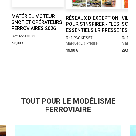
MATÉRIEL MOTEUR
RÉSEAUX D’EXCEPTION
VILLE
SNCF ET OPÉRATEURS
POUR S’INSPIRER - "LES
SCÈNE
FERROVIAIRES 2026
ESSENTIELS LR PRESSE"
ESSEN
Ref: MATMO26
Ref: PACKESS7
Ref: P
60,00 €
Marque: LR Presse
Marque:
49,90 €
29,90 €
TOUT POUR LE MODÉLISME
FERROVIAIRE