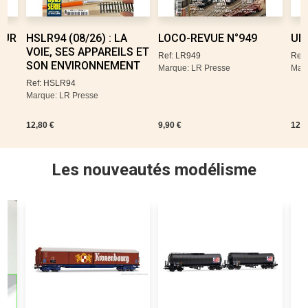
OUR
HSLR94 (08/26) : LA
LOCO-REVUE N°949
UN
:
VOIE, SES APPAREILS ET
Ref: LR949
Ref
SON ENVIRONNEMENT
Marque: LR Presse
Marq
Ref: HSLR94
Marque: LR Presse
12,80 €
9,90 €
12,5
Les nouveautés modélisme