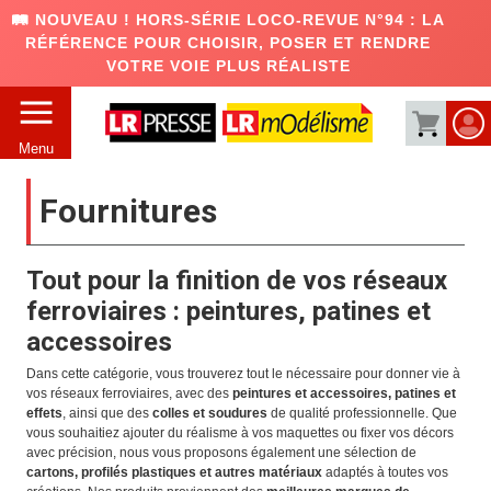
🛤️ NOUVEAU ! HORS-SÉRIE LOCO-REVUE N°94 : LA
RÉFÉRENCE POUR CHOISIR, POSER ET RENDRE
VOTRE VOIE PLUS RÉALISTE
Menu
Fournitures
Tout pour la finition de vos réseaux
ferroviaires : peintures, patines et
accessoires
Dans cette catégorie, vous trouverez tout le nécessaire pour donner vie à
vos réseaux ferroviaires, avec des
peintures et accessoires, patines et
effets
, ainsi que des
colles et soudures
de qualité professionnelle. Que
vous souhaitiez ajouter du réalisme à vos maquettes ou fixer vos décors
avec précision, nous vous proposons également une sélection de
cartons, profilés plastiques et autres matériaux
adaptés à toutes vos