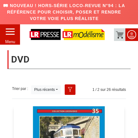
🛤️ NOUVEAU ! HORS-SÉRIE LOCO-REVUE N°94 : LA
RÉFÉRENCE POUR CHOISIR, POSER ET RENDRE
VOTRE VOIE PLUS RÉALISTE
Menu
DVD
Trier par :
Plus récents
1 / 2 sur 26 résultats