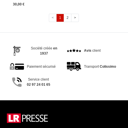
30,00 €
<
1
2
>
Société créée
en
Avis
client
1937
Paiement sécurisé
Transport
Colissimo
Service client
02 97 24 01 65