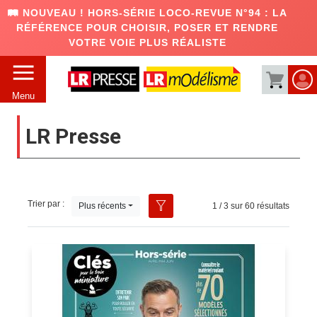
🛤️ NOUVEAU ! HORS-SÉRIE LOCO-REVUE N°94 : LA
RÉFÉRENCE POUR CHOISIR, POSER ET RENDRE
VOTRE VOIE PLUS RÉALISTE
Menu
LR Presse
Trier par :
Plus récents
1 / 3 sur 60 résultats