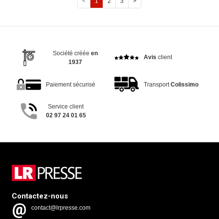
<
1
2
3
>
Société créée
en
Avis
client
1937
Paiement sécurisé
Transport
Colissimo
Service client
02 97 24 01 65
Contactez-nous
contact@lrpresse.com