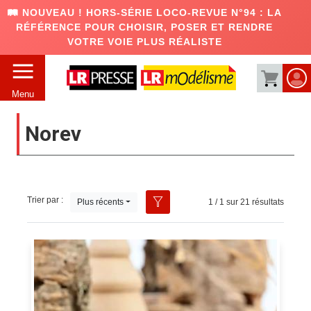
🛤️ NOUVEAU ! HORS-SÉRIE LOCO-REVUE N°94 : LA
RÉFÉRENCE POUR CHOISIR, POSER ET RENDRE
VOTRE VOIE PLUS RÉALISTE
Menu
Norev
Trier par :
Plus récents
1 / 1 sur 21 résultats