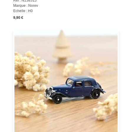
Réf : N158515
Marque : Norev
Echelle : H0
9,90 €