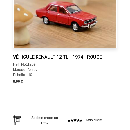
VÉHICULE RENAULT 12 TL - 1974 - ROUGE
Réf : N511259
Marque : Norev
Echelle : H0
9,90 €
Société créée
en
Avis
client
1937