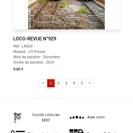
LOCO-REVUE N°929
Réf : LR929
Marque : LR Presse
Mois de parution : Décembre
Année de parution : 2024
9,80 €
<
1
2
3
4
5
>
Société créée
en
Avis
client
1937