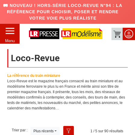
🛤️ NOUVEAU ! HORS-SÉRIE LOCO-REVUE N°94 : LA
RÉFÉRENCE POUR CHOISIR, POSER ET RENDRE
VOTRE VOIE PLUS RÉALISTE
Menu
Loco-Revue
La référence du train miniature
Loco-Revue est le magazine français consacré au train miniature et au
modélisme ferroviaire le plus lu en France et mérite ainsi son titre de
premier magazine français. Il présente, tous les mois, des réseaux de
modélistes confirmés à contempler, des conseils, des tours de main, des
tests de matériels, les nouveautés du marché, des petites annonces, le
calendrier des manifestations…
Trier par :
Plus récents
1 / 5 sur 90 résultats