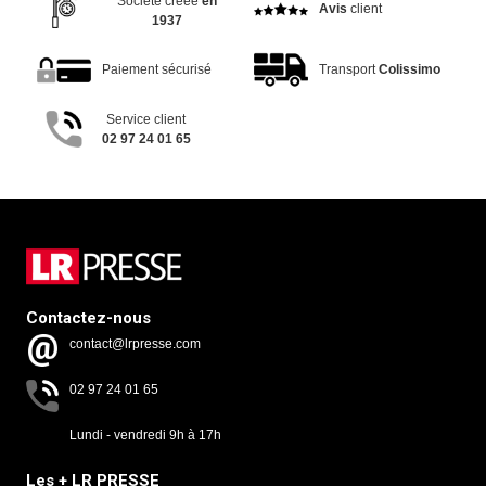
Société créée
en
Avis
client
1937
Paiement sécurisé
Transport
Colissimo
Service client
02 97 24 01 65
Contactez-nous
contact@lrpresse.com
02 97 24 01 65
Lundi - vendredi 9h à 17h
Les + LR PRESSE