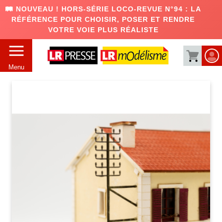
🛤️ NOUVEAU ! HORS-SÉRIE LOCO-REVUE N°94 : LA
RÉFÉRENCE POUR CHOISIR, POSER ET RENDRE
VOTRE VOIE PLUS RÉALISTE
Menu