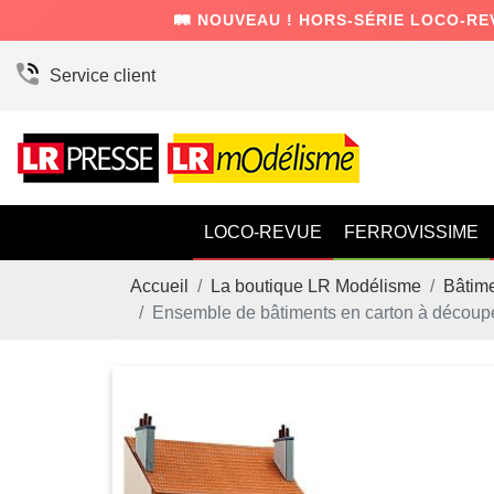
🛤️ NOUVEAU ! HORS-SÉRIE LOCO-RE
Service client
LOCO-REVUE
FERROVISSIME
Accueil
La boutique LR Modélisme
Bâtim
Ensemble de bâtiments en carton à découp