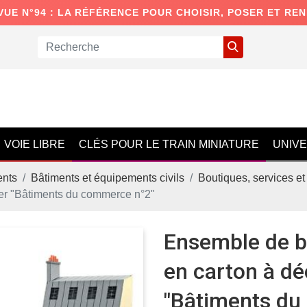
VUE N°94 : LA RÉFÉRENCE POUR CHOISIR, POSER ET RE
VOIE LIBRE
CLÉS POUR LE TRAIN MINIATURE
UNIV
ents
Bâtiments et équipements civils
Boutiques, services e
er "Bâtiments du commerce n°2"
Ensemble de b
en carton à d
"Bâtiments du