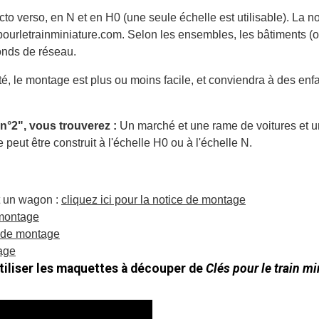
o verso, en N et en H0 (une seule échelle est utilisable). La no
pourletrainminiature.com
. Selon les ensembles, les bâtiments (
onds de réseau.
té, le montage est plus ou moins facile, et conviendra à des enfa
°2", vous trouverez :
Un marché et une rame de voitures et u
eut être construit à l'échelle H0 ou à l'échelle N.
t un wagon :
cliquez ici pour la notice de montage
 montage
e de montage
tage
iliser les maquettes à découper de
Clés pour le train mi