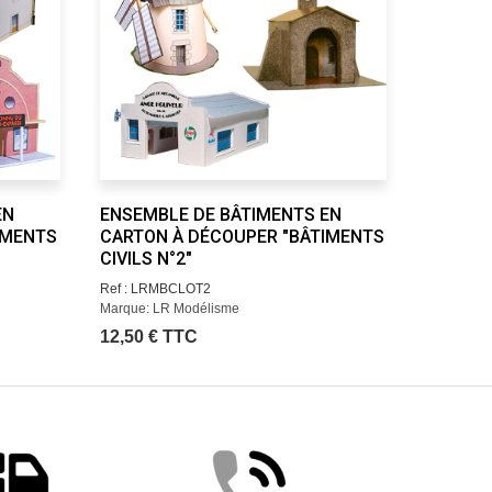
EN
ENSEMBLE DE BÂTIMENTS EN
ENSEMB
IMENTS
CARTON À DÉCOUPER "BÂTIMENTS
CARTON
CIVILS N°2"
FERROVI
Ref : LRMBCLOT2
Ref : LRM
Marque: LR Modélisme
Marque: L
12,50 € TTC
12,50 €