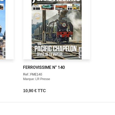
FERROVISSIME N° 140
FERROVI
Ref : FME140
Ref : FME
Marque: LR Presse
Marque: L
10,90 € TTC
12,90 €