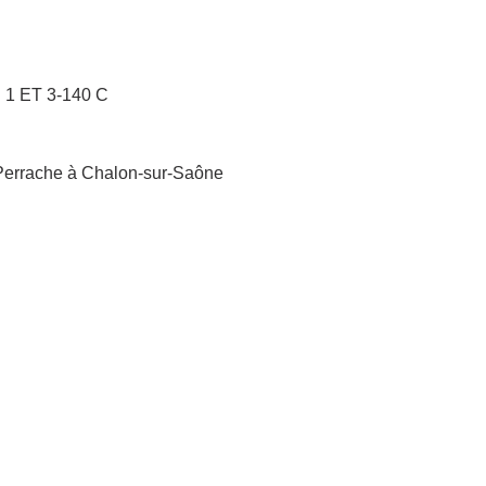
 ET 3-140 C
-Perrache à Chalon-sur-Saône