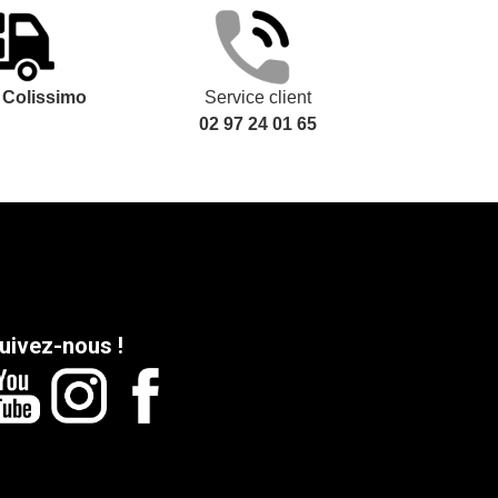
t
Colissimo
Service client
02 97 24 01 65
uivez-nous !