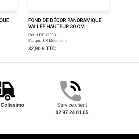
IQUE
FOND DE DÉCOR PANORAMIQUE
FOND D
VALLÉE HAUTEUR 30 CM
VALLÉE
Ref : LRPH2F30
Ref : LRP
Marque: LR Modélisme
Marque: L
32,90 € TTC
35,00 €
t
Colissimo
Service client
02 97 24 01 65