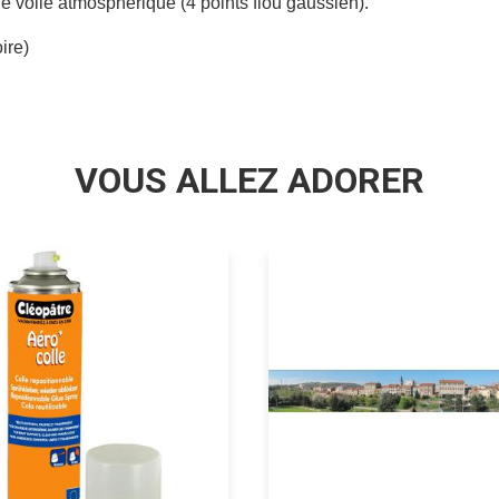
e voile atmosphérique (4 points flou gaussien).
ire)
VOUS ALLEZ ADORER