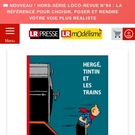
🛤️ NOUVEAU ! HORS-SÉRIE LOCO-REVUE N°94 : LA
RÉFÉRENCE POUR CHOISIR, POSER ET RENDRE
VOTRE VOIE PLUS RÉALISTE
Menu