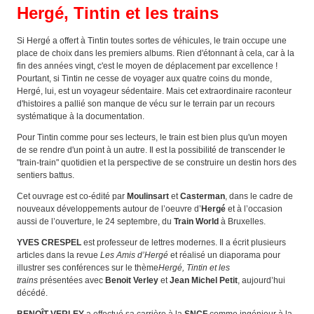
Hergé, Tintin et les trains
Si Hergé a offert à Tintin toutes sortes de véhicules, le train occupe une
place de choix dans les premiers albums. Rien d'étonnant à cela, car à la
fin des années vingt, c'est le moyen de déplacement par excellence !
Pourtant, si Tintin ne cesse de voyager aux quatre coins du monde,
Hergé, lui, est un voyageur sédentaire. Mais cet extraordinaire raconteur
d'histoires a pallié son manque de vécu sur le terrain par un recours
systématique à la documentation.
Pour Tintin comme pour ses lecteurs, le train est bien plus qu'un moyen
de se rendre d'un point à un autre. Il est la possibilité de transcender le
"train-train" quotidien et la perspective de se construire un destin hors des
sentiers battus.
Cet ouvrage est co-édité par
Moulinsart
et
Casterman
, dans le cadre de
nouveaux développements autour de l’oeuvre d’
Hergé
et à l’occasion
aussi de l’ouverture, le 24 septembre, du
Train World
à Bruxelles.
YVES CRESPEL
est professeur de lettres modernes. Il a écrit plusieurs
articles dans la revue
Les Amis d’Hergé
et réalisé un diaporama pour
illustrer ses conférences sur le thème
Hergé, Tintin et les
trains
présentées avec
Benoit Verley
et
Jean Michel Petit
, aujourd’hui
décédé.
BENOÎT VERLEY
a effectué sa carrière à la
SNCF
comme ingénieur à la