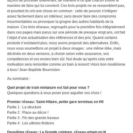
façons de procéder différentes, de manière à ce que chacun trouve la
manière de faire qui lui convient. Ces trois projets ne se ressemblent pas,
et pourtant ils ont une chose en commun : celle de pouvoir s’intégrer
assez facilement dans un intérieur, sans devoir faire des compromis
insurmontables ou provoquer la grogne des autres habitants de la
maison. Ces trois réseaux, regroupés pour la première fois intégralement
dans ces pages mais parus sur une période de presque vingt ans, ont fait
l’objet d’une actualisation des références et des prix. Quand certains
produits n’existaient plus, nous avons proposé des alternatives. Enfin,
nous vous soumettons un projet à deux visages : une même idée, mais
déclinée en deux versions, à choisir selon votre assurance, vos
compétences et vos envies bien sûr. Nul doute qu’après cela votre
motivation sera remontée comme un train à ressort ! Alors bon modélisme
à tous ! Jean-Baptiste Bournisien
Au sommaire :
Quel projet de train miniature est fait pour vous ?
Quelques questions à vous poser pour aiguiller vos choix !
Premier réseau : Saint-Hilaire, petite gare terminus en H0
Partie 1 : La structure
Partie 2 : Place au décor !
Partie 3 : Fin des grands travaux
Partie 4 : Les ultimes finitions
Deuxième réseau : La Grande ceinture, réseau urbain en N