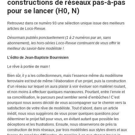
constructions de réseaux pas-à-pas
pour se lancer (H0, N)
Retrouvez dans ce numéro 93 une sélection unique issue des meilleurs
articles de Loco-Revue.
Désormais publiés ponctuellement (1 à 2 numéros par an, sans
abonnement), les hors-séries Loco-Revue continuent de vous offrir le
meilleur du savoir-faire modéliste !
L'édito de Jean-Baptiste Bournisien
Le rêve à portée de main !
Bien sûr, il y a les collectionneurs, mais l’essence même du modélisme
ferroviaire est tout de même l’élaboration d’un projet, puis la construction
d’un réseau sur lequel on aura plaisir à voir évoluer son matériel roulant,
et non moins à effectuer quelques manœuvres. Pourtant, entre l’envie et
sa concrétisation, le parcours peut sembler semé d’embûches ! C’est
pourquoi nous avons décidé de vous accompagner sur le chemin vers la
satisfaction de votre rêve de modéliste. Tout d’abord, dans un article
inédit, nous vous suggérons de vous poser quelques questions pour
déterminer le projet fait pour vous, en évitant autant que possible les
déceptions et les frustrations. Ensuite, nous observerons de près la
construction de trois réseaux, par trois modélistes aux styles divers et aux