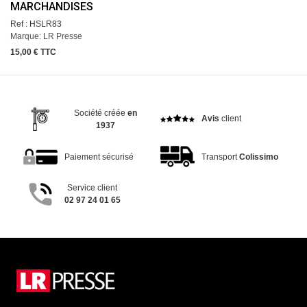
MARCHANDISES
Ref : HSLR83
Marque: LR Presse
15,00 € TTC
Société créée
en
Avis
client
1937
Paiement sécurisé
Transport
Colissimo
Service client
02 97 24 01 65