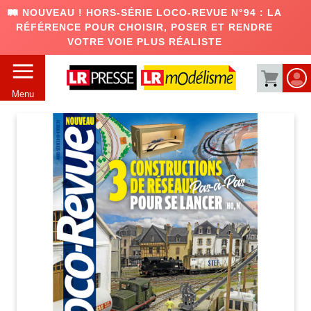
🛤️ NOUVEAU ! HORS-SÉRIE LOCO-REVUE N°94 : LA
RÉFÉRENCE POUR CHOISIR, POSER ET RENDRE
VOTRE VOIE PLUS RÉALISTE
Menu