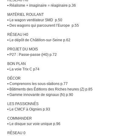
• Réalisme + imaginaire = réaginaire p.36
MATÉRIEL ROULANT
• Le wagon ventilateur SMD p.50
• Des wagons qui parcourent l’Europe p.55
RÉSEAU H0
• Le dépôt de Châtillon-sur-Seine p.62
PROJET DU MOIS
• P27 : Passe-passe (H0) p.72
BON PLAN
• La voie Trix C p74
DÉCOR
• Comprenons les sous-stations p.77
• Bâtiments des Éditions des Riches heures (Z) p.85
• Gamme innovante de signaux (N) p.90
LES PASSIONNÉS
• Le CMCF à Oignies p.93
COMMANDER
• Le disque sur voie unique p.96
RÉSEAU 0