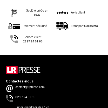
Société créée
en
Avis
client
1937
Paiement sécurisé
Transport
Colissimo
Service client
02 97 24 01 65
Contactez-nous
contact@lrpresse.com
02 97 24 01 65
Lundi - vendredi 9h à 17h