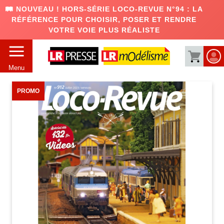
🛤️ NOUVEAU ! HORS-SÉRIE LOCO-REVUE N°94 : LA
RÉFÉRENCE POUR CHOISIR, POSER ET RENDRE
VOTRE VOIE PLUS RÉALISTE
Menu
PROMO