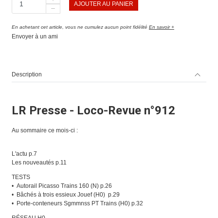
AJOUTER AU PANIER
En achetant cet article, vous ne cumulez aucun point fidélité
En savoir +
Envoyer à un ami
Description
LR Presse - Loco-Revue n°912
Au sommaire ce mois-ci :
L'actu p.7
Les nouveautés p.11
TESTS
• Autorail Picasso Trains 160 (N) p.26
• Bâchés à trois essieux Jouef (H0) p.29
• Porte-conteneurs Sgmmnss PT Trains (H0) p.32
RÉSEAU H0