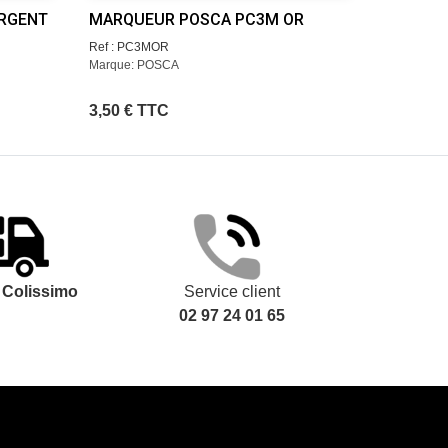
RGENT
MARQUEUR POSCA PC3M OR
MARQUE
Ref : PC3MOR
Ref : PC3
Marque: POSCA
Marque: 
3,50 € TTC
3,50 € 
t
Colissimo
Service client
02 97 24 01 65