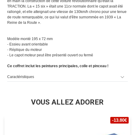
en main la construction de cette voiture révolutionnaire qu'était la
TRACTION. La « 15 six » était une 11cv normale dont le capot avait été
rallongé, et elle atteignait une vitesse de 130km/h chrono pour une tenue
de route remarquable, ce qui lui valut d'être surnommée en 1939 « La
Reine de la Route ».
Modèle monté 195 x 72 mm
- Essieu avant orientable
- Réplique du moteur
- Le capot moteur peut être présenté ouvert ou fermé
Ce coffret inclut les peintures principales, colle et pinceau !
Caractéristiques
VOUS ALLEZ ADORER
-13.80€