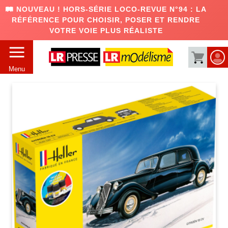
🛤️ NOUVEAU ! HORS-SÉRIE LOCO-REVUE N°94 : LA
RÉFÉRENCE POUR CHOISIR, POSER ET RENDRE
VOTRE VOIE PLUS RÉALISTE
Menu