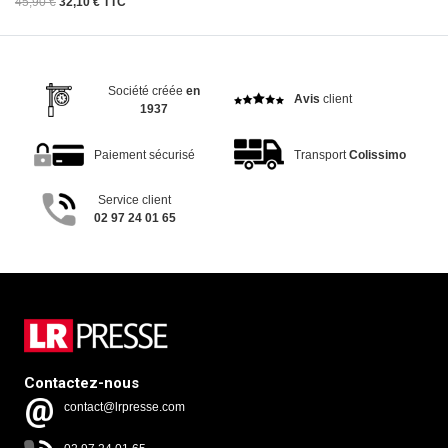
45,90 €
32,10 € TTC
Société créée
en
Avis
client
1937
Paiement sécurisé
Transport
Colissimo
Service client
02 97 24 01 65
Contactez-nous
contact@lrpresse.com