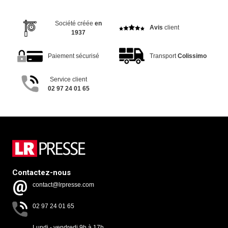
Société créée
en
Avis
client
1937
Paiement sécurisé
Transport
Colissimo
Service client
02 97 24 01 65
Contactez-nous
contact@lrpresse.com
02 97 24 01 65
Lundi - vendredi 9h à 17h