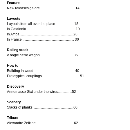
Feature
New releases galore.........................................14
Layouts
Layouts from all over the place......................18
In Catalonia ........................................................19
In Africa..............................................................26
In France ........................................................... 30
Rolling stock
A bogie cattle wagon ......................................36
How to
Building in wood .............................................. 40
Prototypical couplings........................................... 51
Discovery
Annemasse-Sixt under the wires................52
Scenery
Stacks of planks ............................................. 60
Tribute
Alexandre Zelkine............................................62