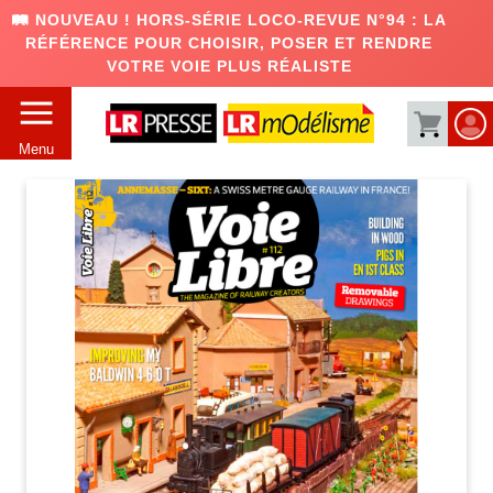
🛤️ NOUVEAU ! HORS-SÉRIE LOCO-REVUE N°94 : LA
RÉFÉRENCE POUR CHOISIR, POSER ET RENDRE
VOTRE VOIE PLUS RÉALISTE
Menu