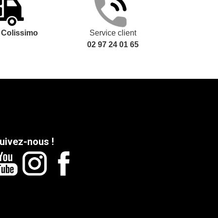
t
Colissimo
Service client
02 97 24 01 65
uivez-nous !