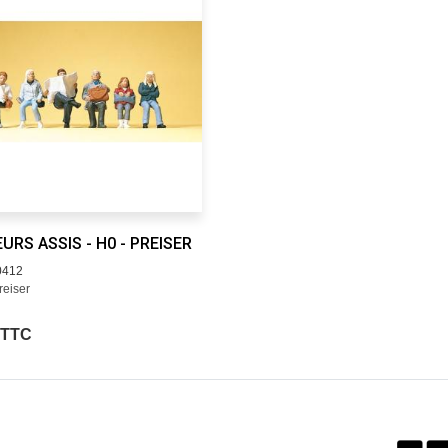
URS ASSIS - H0 - PREISER
0412
reiser
 TTC