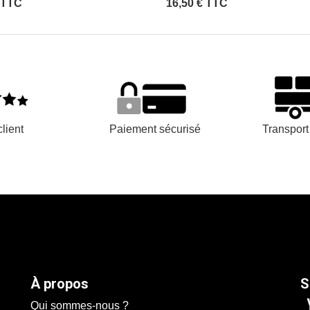
 TTC
16,50 € TTC
lient
Paiement sécurisé
Transpor
À propos
S
Qui sommes-nous ?