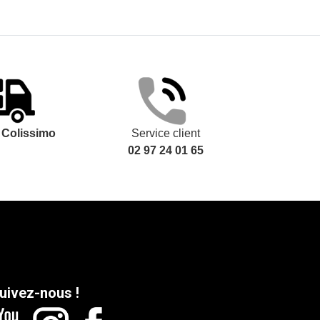
t
Colissimo
Service client
02 97 24 01 65
uivez-nous !