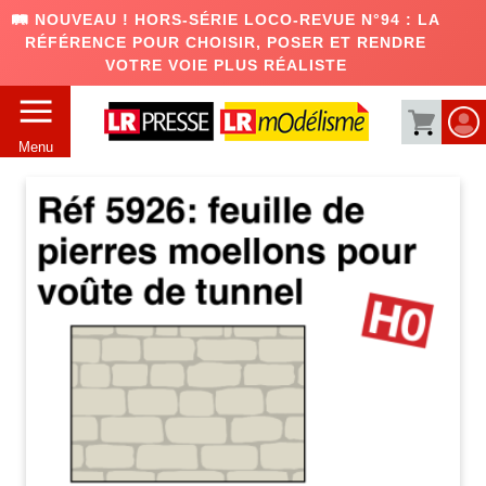
🛤️ NOUVEAU ! HORS-SÉRIE LOCO-REVUE N°94 : LA
RÉFÉRENCE POUR CHOISIR, POSER ET RENDRE
VOTRE VOIE PLUS RÉALISTE
Menu