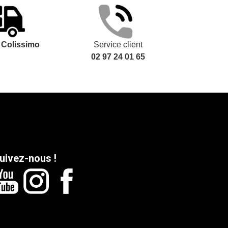
t
Colissimo
Service client
02 97 24 01 65
uivez-nous !