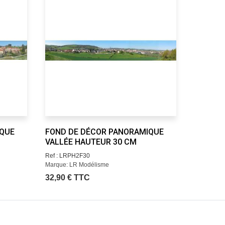
IQUE
FOND DE DÉCOR PANORAMIQUE
FOND D
VALLÉE HAUTEUR 30 CM
MONTAG
Ref : LRPH2F30
Ref : LRP
Marque: LR Modélisme
Marque: L
32,90 € TTC
32,90 €