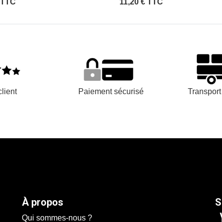
 TTC
11,20 € TTC
lient
Paiement sécurisé
Transpor
À propos
S
Qui sommes-nous ?