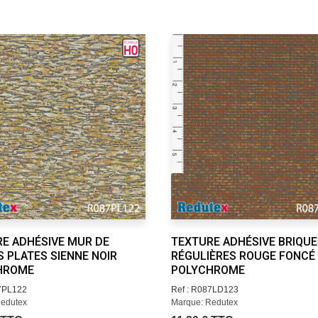
E ADHÉSIVE MUR DE
TEXTURE ADHÉSIVE BRIQUE
S PLATES SIENNE NOIR
RÉGULIÈRES ROUGE FONCÉ
HROME
POLYCHROME
87PL122
Ref : R087LD123
Redutex
Marque: Redutex