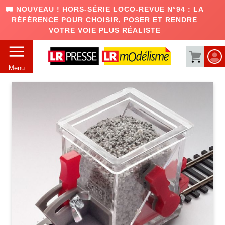
🛤️ NOUVEAU ! HORS-SÉRIE LOCO-REVUE N°94 : LA
RÉFÉRENCE POUR CHOISIR, POSER ET RENDRE
VOTRE VOIE PLUS RÉALISTE
Menu