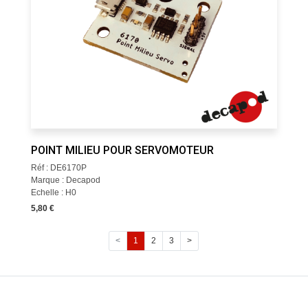
POINT MILIEU POUR SERVOMOTEUR
Réf : DE6170P
Marque : Decapod
Echelle : H0
5,80 €
<
1
2
3
>