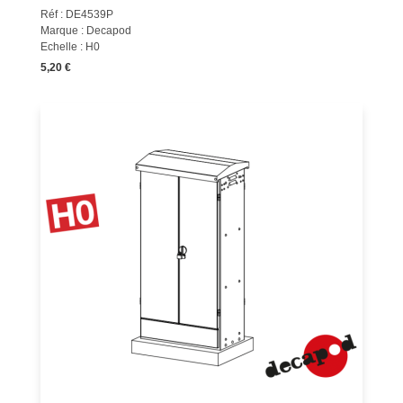
Réf : DE4539P
Marque : Decapod
Echelle : H0
5,20 €