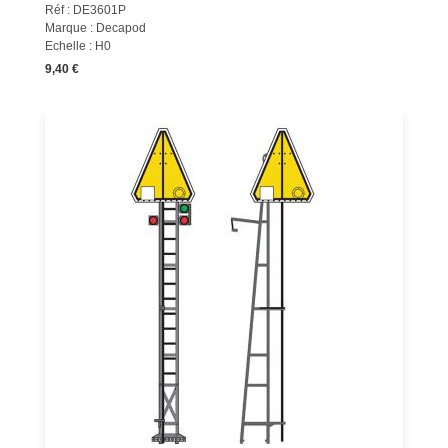
Réf : DE3601P
Marque : Decapod
Echelle : H0
9,40 €