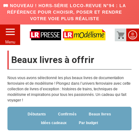
🛤️ NOUVEAU ! HORS-SÉRIE LOCO-REVUE N°94 : LA
RÉFÉRENCE POUR CHOISIR, POSER ET RENDRE
VOTRE VOIE PLUS RÉALISTE
Menu
Beaux livres à offrir
Nous vous avons sélectionné les plus beaux livres de documentation
ferroviaire et de modélisme ! Plongez dans l’univers ferroviaire avec cette
collection de livres d’exception : histoires de trains, techniques de
modélisme et inspirations pour tous les passionnés. Un cadeau qui fait
voyager !
Débutants
Confirmés
Beaux livres
Idées cadeaux
Par budget