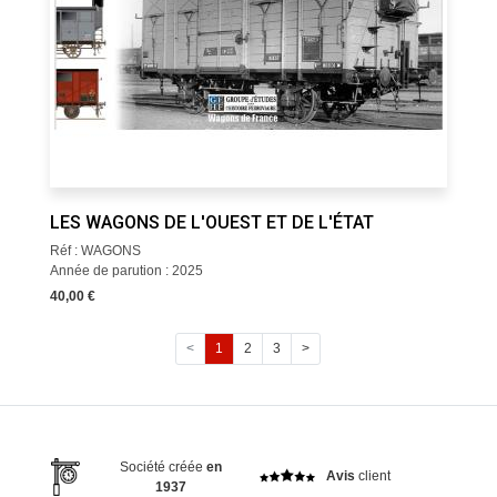
LES WAGONS DE L'OUEST ET DE L'ÉTAT
Réf : WAGONS
Année de parution : 2025
40,00 €
<
1
2
3
>
Société créée
en
Avis
client
1937