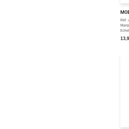
MO
Réf 
Marqu
Echel
13,9