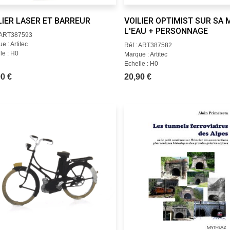
LIER LASER ET BARREUR
VOILIER OPTIMIST SUR SA 
L'EAU + PERSONNAGE
: ART387593
e : Artitec
Réf : ART387582
le : H0
Marque : Artitec
Echelle : H0
0 €
20,90 €