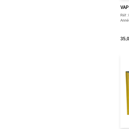
VAP
Réf 
Année
35,0