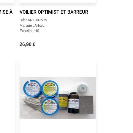
MISE À
VOILIER OPTIMIST ET BARREUR
Réf : ART387579
Marque : Artitec
Echelle : H0
26,90 €