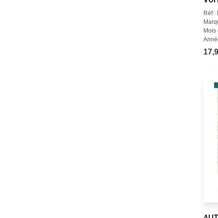
Réf 
Marqu
Mois d
Année
17,9
AUT