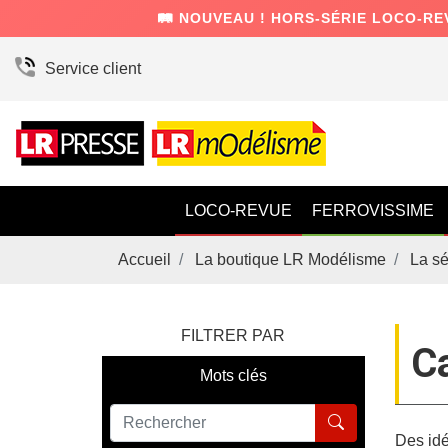
🛤️ NOUVEAU ! HORS-SÉRIE LOCO-RE
Service client
LOCO-REVUE
FERROVISSIME
Accueil
La boutique LR Modélisme
La sé
FILTRER PAR
C
Mots clés
Des idé