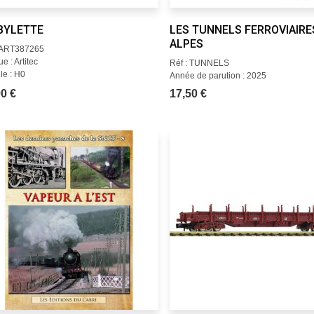
BYLETTE
LES TUNNELS FERROVIAIRE
ALPES
: ART387265
e : Artitec
Réf : TUNNELS
le : H0
Année de parution : 2025
0 €
17,50 €