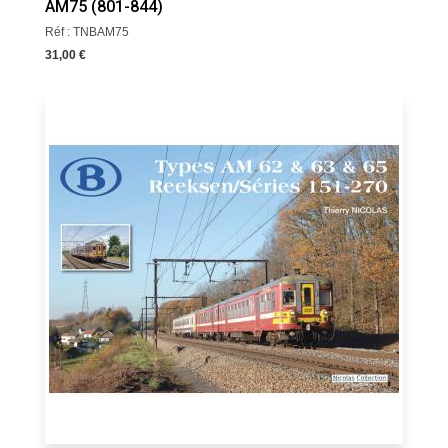
AM75 (801-844)
Réf : TNBAM75
31,00 €