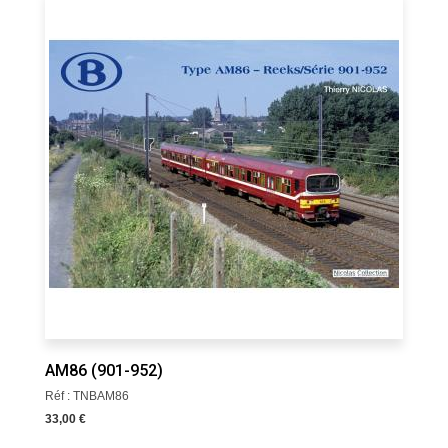
AM86 (901-952)
Réf : TNBAM86
33,00 €