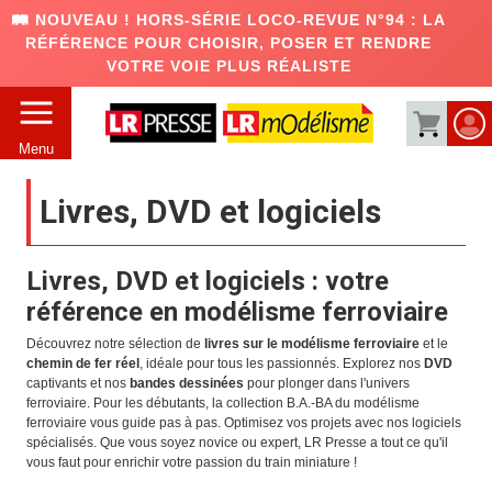
🛤️ NOUVEAU ! HORS-SÉRIE LOCO-REVUE N°94 : LA
RÉFÉRENCE POUR CHOISIR, POSER ET RENDRE
VOTRE VOIE PLUS RÉALISTE
Menu
Livres, DVD et logiciels
Livres, DVD et logiciels : votre
référence en modélisme ferroviaire
Découvrez notre sélection de
livres sur le modélisme ferroviaire
et le
chemin de fer réel
, idéale pour tous les passionnés. Explorez nos
DVD
captivants et nos
bandes dessinées
pour plonger dans l'univers
ferroviaire. Pour les débutants, la collection B.A.-BA du modélisme
ferroviaire vous guide pas à pas. Optimisez vos projets avec nos logiciels
spécialisés. Que vous soyez novice ou expert, LR Presse a tout ce qu'il
vous faut pour enrichir votre passion du train miniature !