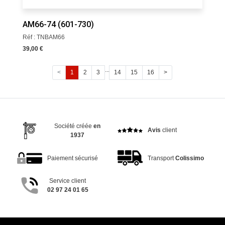
AM66-74 (601-730)
Réf : TNBAM66
39,00 €
...
<
1
2
3
14
15
16
>
Société créée
en
Avis
client
1937
Paiement sécurisé
Transport
Colissimo
Service client
02 97 24 01 65