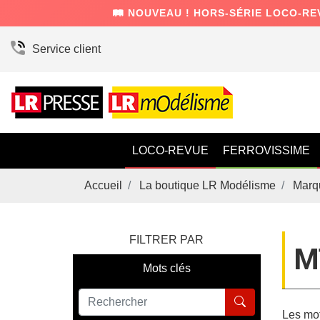
🛤️ NOUVEAU ! HORS-SÉRIE LOCO-RE
Service client
LOCO-REVUE
FERROVISSIME
Accueil
La boutique LR Modélisme
Marq
FILTRER PAR
M
Mots clés
Les mot