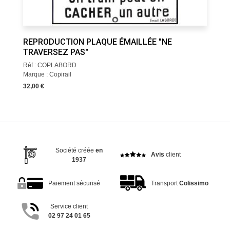
REPRODUCTION PLAQUE ÉMAILLÉE "NE
TRAVERSEZ PAS"
Réf : COPLABORD
Marque : Copirail
32,00 €
Société créée
en
Avis
client
1937
Paiement sécurisé
Transport
Colissimo
Service client
02 97 24 01 65