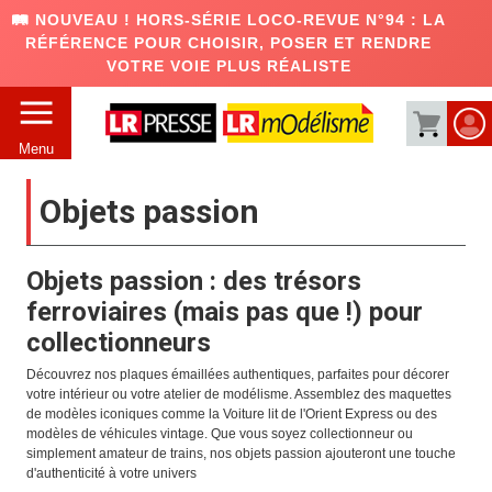
🛤️ NOUVEAU ! HORS-SÉRIE LOCO-REVUE N°94 : LA
RÉFÉRENCE POUR CHOISIR, POSER ET RENDRE
VOTRE VOIE PLUS RÉALISTE
Menu
Objets passion
Objets passion : des trésors
ferroviaires (mais pas que !) pour
collectionneurs
Découvrez nos plaques émaillées authentiques, parfaites pour décorer
votre intérieur ou votre atelier de modélisme. Assemblez des maquettes
de modèles iconiques comme la Voiture lit de l'Orient Express ou des
modèles de véhicules vintage. Que vous soyez collectionneur ou
simplement amateur de trains, nos objets passion ajouteront une touche
d'authenticité à votre univers