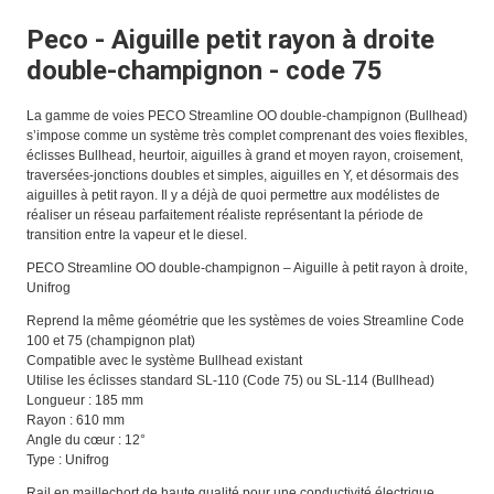
Peco - Aiguille petit rayon à droite
double-champignon - code 75
La gamme de voies PECO Streamline OO double-champignon (Bullhead)
s’impose comme un système très complet comprenant des voies flexibles,
éclisses Bullhead, heurtoir, aiguilles à grand et moyen rayon, croisement,
traversées-jonctions doubles et simples, aiguilles en Y, et désormais des
aiguilles à petit rayon. Il y a déjà de quoi permettre aux modélistes de
réaliser un réseau parfaitement réaliste représentant la période de
transition entre la vapeur et le diesel.
PECO Streamline OO double-champignon – Aiguille à petit rayon à droite,
Unifrog
Reprend la même géométrie que les systèmes de voies Streamline Code
100 et 75 (champignon plat)
Compatible avec le système Bullhead existant
Utilise les éclisses standard SL-110 (Code 75) ou SL-114 (Bullhead)
Longueur : 185 mm
Rayon : 610 mm
Angle du cœur : 12°
Type : Unifrog
Rail en maillechort de haute qualité pour une conductivité électrique