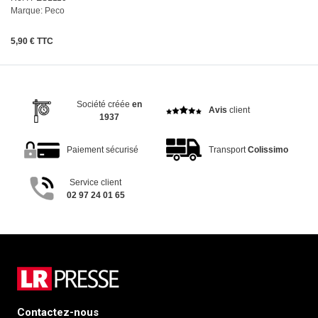
Marque: Peco
5,90 € TTC
Société créée
en
Avis
client
1937
Paiement sécurisé
Transport
Colissimo
Service client
02 97 24 01 65
Contactez-nous