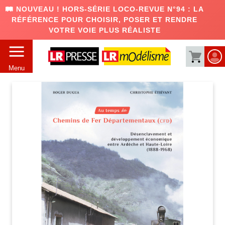
🛤️ NOUVEAU ! HORS-SÉRIE LOCO-REVUE N°94 : LA
RÉFÉRENCE POUR CHOISIR, POSER ET RENDRE
VOTRE VOIE PLUS RÉALISTE
Menu