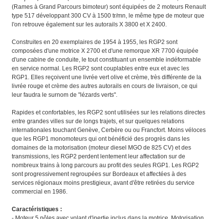
(Rames à Grand Parcours bimoteur) sont équipées de 2 moteurs Renault
type 517 développant 300 CV à 1500 tr/mn, le même type de moteur que
l'on retrouve également sur les autorails X 3800 et X 2400.
Construites en 20 exemplaires de 1954 à 1955, les RGP2 sont
composées d'une motrice X 2700 et d'une remorque XR 7700 équipée
d'une cabine de conduite, le tout constituant un ensemble indéformable
en service normal. Les RGP2 sont couplables entre eux et avec les
RGP1. Elles reçoivent une livrée vert olive et crème, très différente de la
livrée rouge et crème des autres autorails en cours de livraison, ce qui
leur faudra le surnom de "lézards verts".
Rapides et confortables, les RGP2 sont utilisées sur les relations directes
entre grandes villes sur de longs trajets, et sur quelques relations
internationales touchant Genève, Cerbère ou ou Francfort. Moins véloces
que les RGP1 monomoteurs qui ont bénéficié des progrès dans les
domaines de la motorisation (moteur diesel MGO de 825 CV) et des
transmissions, les RGP2 perdent lentement leur affectation sur de
nombreux trains à long parcours au profit des seules RGP1. Les RGP2
sont progressivement regroupées sur Bordeaux et affectées à des
services régionaux moins prestigieux, avant d'être retirées du service
commercial en 1986.
Caractéristiques :
- Moteur 5 pôles avec volant d'inertie inclus dans la motrice. Motorisation