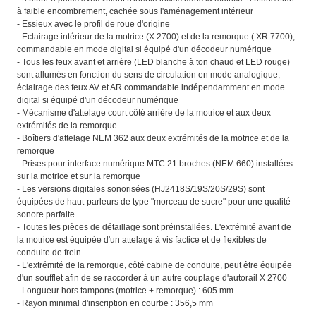
à faible encombrement, cachée sous l'aménagement intérieur
- Essieux avec le profil de roue d'origine
- Eclairage intérieur de la motrice (X 2700) et de la remorque ( XR 7700),
commandable en mode digital si équipé d'un décodeur numérique
- Tous les feux avant et arrière (LED blanche à ton chaud et LED rouge)
sont allumés en fonction du sens de circulation en mode analogique,
éclairage des feux AV et AR commandable indépendamment en mode
digital si équipé d'un décodeur numérique
- Mécanisme d'attelage court côté arrière de la motrice et aux deux
extrémités de la remorque
- Boîtiers d'attelage NEM 362 aux deux extrémités de la motrice et de la
remorque
- Prises pour interface numérique MTC 21 broches (NEM 660) installées
sur la motrice et sur la remorque
- Les versions digitales sonorisées (HJ2418S/19S/20S/29S) sont
équipées de haut-parleurs de type "morceau de sucre" pour une qualité
sonore parfaite
- Toutes les pièces de détaillage sont préinstallées. L'extrémité avant de
la motrice est équipée d'un attelage à vis factice et de flexibles de
conduite de frein
- L'extrémité de la remorque, côté cabine de conduite, peut être équipée
d'un soufflet afin de se raccorder à un autre couplage d'autorail X 2700
- Longueur hors tampons (motrice + remorque) : 605 mm
- Rayon minimal d'inscription en courbe : 356,5 mm