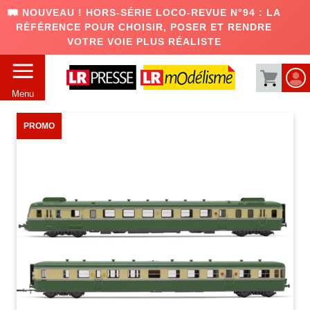
🛤️ NOUVEAU ! HORS-SÉRIE LOCO-REVUE N°94 : LA
RÉFÉRENCE POUR CHOISIR, POSER ET RENDRE
VOTRE VOIE PLUS RÉALISTE
Menu
PROMO