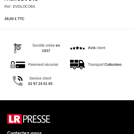
Ref : DVDLOCO64
49,00 € TTC
Société créée
en
Avis
client
1937
Paiement sécurisé
Transport
Colissimo
Service client
02 97 24 01 65
Contactez-nous