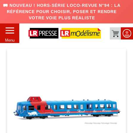
🛤️ NOUVEAU ! HORS-SÉRIE LOCO-REVUE N°94 : LA
RÉFÉRENCE POUR CHOISIR, POSER ET RENDRE
VOTRE VOIE PLUS RÉALISTE
Menu