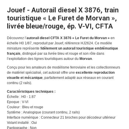
Jouef - Autorail diesel X 3876, train
touristique « Le Furet de Morvan »,
livrée bleue/rouge, ép. V-VI, CFTA
Découvrez l’
autorail diesel CFTA X 3876 « Le Furet du Morvan »
en
échelle H0 1/87, reproduit par Jouef, référence HJ2624. Ce modèle
miniature représente f
idèlement un autorail touristique emblématique
français
, distingué par sa livrée bleu et rouge et son rôle dans
l’exploitation des lignes touristiques autour du
Morvan
.
Conçu pour les amateurs de modélisme ferroviaire et les collectionneurs
de matériel spécialisé, cet autorail offre une
excellente reproduction
visuelle et mécanique
, parfaitement adapté aux réseaux en courant
continu (2 rails).
Caractéristiques techniques :
Échelle : H0 - 1:87
Epoque : V-VI
Couleur : Bleu et rouge
Système : Analogique (courant continu, 2 rails)
Interface numérique : Connecteur 21 broches pour décodeur ultérieur
Volant installé : Oui
Pantographe : Non