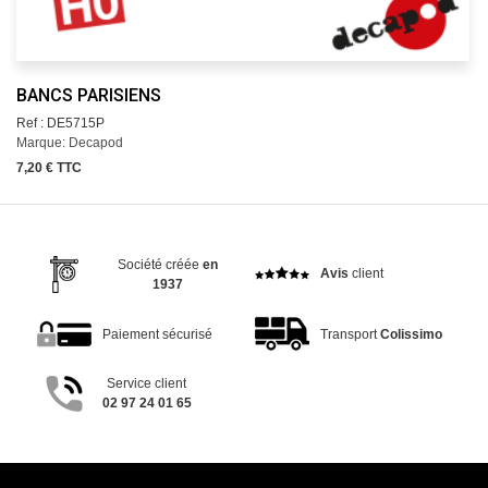
BANCS PARISIENS
Ref : DE5715P
Marque: Decapod
7,20 € TTC
Société créée
en
Avis
client
1937
Paiement sécurisé
Transport
Colissimo
Service client
02 97 24 01 65