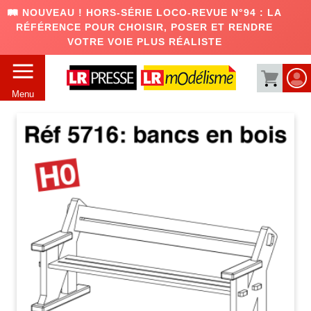
🛤️ NOUVEAU ! HORS-SÉRIE LOCO-REVUE N°94 : LA
RÉFÉRENCE POUR CHOISIR, POSER ET RENDRE
VOTRE VOIE PLUS RÉALISTE
Menu