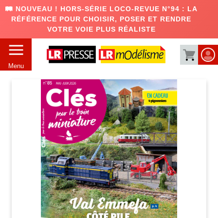
🛤️ NOUVEAU ! HORS-SÉRIE LOCO-REVUE N°94 : LA
RÉFÉRENCE POUR CHOISIR, POSER ET RENDRE
VOTRE VOIE PLUS RÉALISTE
Menu