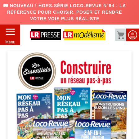
🛤️ NOUVEAU ! HORS-SÉRIE LOCO-REVUE N°94 : LA
RÉFÉRENCE POUR CHOISIR, POSER ET RENDRE
VOTRE VOIE PLUS RÉALISTE
Menu