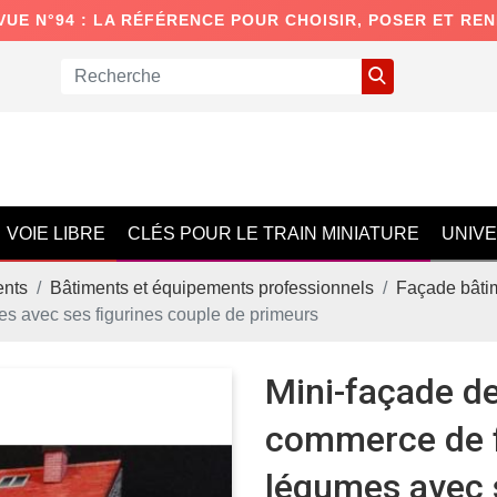
VUE N°94 : LA RÉFÉRENCE POUR CHOISIR, POSER ET RE
VOIE LIBRE
CLÉS POUR LE TRAIN MINIATURE
UNIV
ents
Bâtiments et équipements professionnels
Façade bâtim
es avec ses figurines couple de primeurs
Mini-façade d
commerce de f
légumes avec 