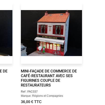
E DE
MINI-FAÇADE DE COMMERCE DE
MINI-FA
CAFÉ-RESTAURANT AVEC SES
MODE A
FIGURINES COUPLE DE
COUPLE
RESTAURATEURS
Ref : FAC0
Marque: R
Ref : FAC037
Marque: Régions et Compagnies
36,00 € TTC
36,00 €