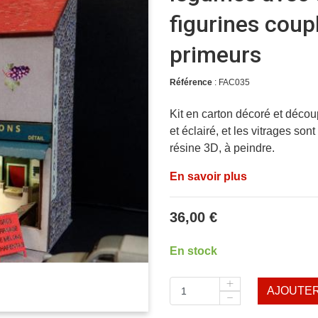
figurines coup
primeurs
Référence
: FAC035
Kit en carton décoré et décou
et éclairé, et les vitrages son
résine 3D, à peindre.
En savoir plus
36,00 €
En stock
AJOUTER