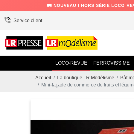
🛤️ NOUVEAU ! HORS-SÉRIE LOCO-RE
Service client
LOCO-REVUE
FERROVISSIME
Accueil
La boutique LR Modélisme
Bâtim
Mini-façade de commerce de fruits et légum