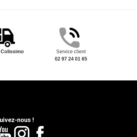
t
Colissimo
Service client
02 97 24 01 65
uivez-nous !