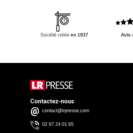
Société créée
en 1937
Avis
c
Contactez-nous
contact@lrpresse.com
02 97 24 01 65