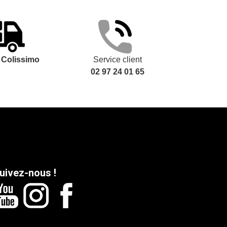
t
Colissimo
Service client
02 97 24 01 65
uivez-nous !