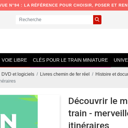
VUE N°94 : LA RÉFÉRENCE POUR CHOISIR, POSER ET RE
VOIE LIBRE
CLÉS POUR LE TRAIN MINIATURE
UNIV
, DVD et logiciels
Livres chemin de fer réel
Histoire et doc
néraires
Découvrir le 
train - merveil
itinéraires