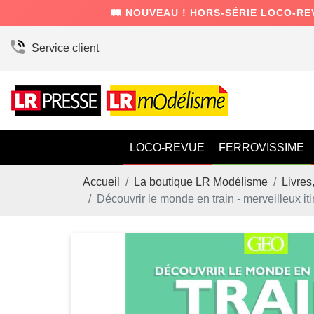
🛤️ NOUVEAU ! HORS-SÉRIE LOCO-RE
Service client
LOCO-REVUE
FERROVISSIME
Accueil
La boutique LR Modélisme
Livres
Découvrir le monde en train - merveilleux iti