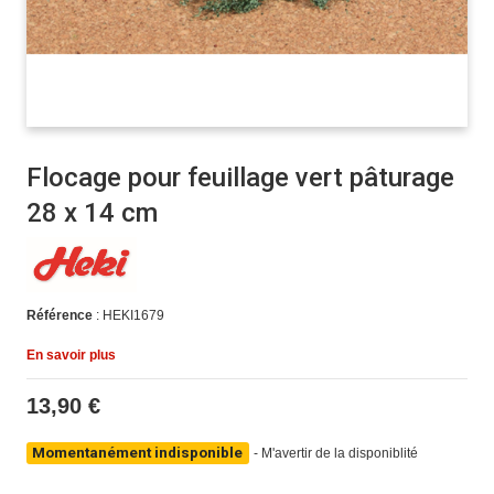
Flocage pour feuillage vert pâturage
28 x 14 cm
Référence
: HEKI1679
En savoir plus
13,90 €
Momentanément indisponible
-
M'avertir de la disponiblité