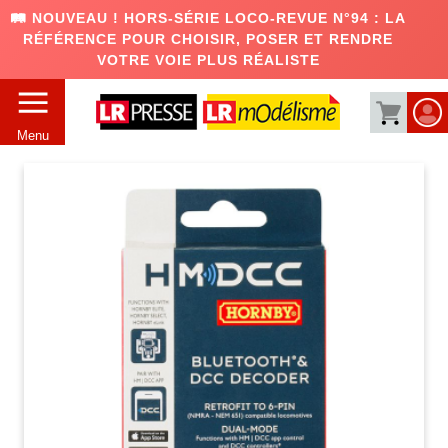
🛤️ NOUVEAU ! HORS-SÉRIE LOCO-REVUE N°94 : LA
RÉFÉRENCE POUR CHOISIR, POSER ET RENDRE
VOTRE VOIE PLUS RÉALISTE
Menu