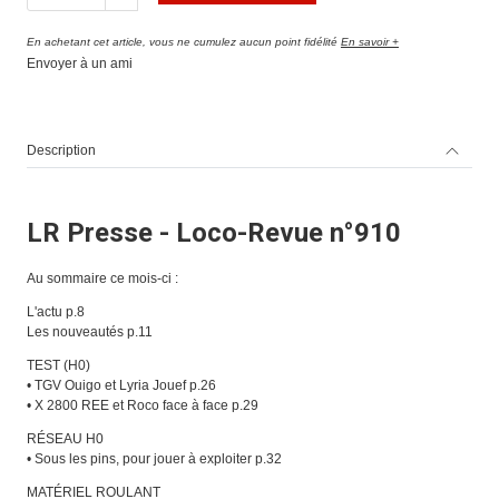
En achetant cet article, vous ne cumulez aucun point fidélité
En savoir +
Envoyer à un ami
Description
LR Presse - Loco-Revue n°910
Au sommaire ce mois-ci :
L'actu p.8
Les nouveautés p.11
TEST (H0)
• TGV Ouigo et Lyria Jouef p.26
• X 2800 REE et Roco face à face p.29
RÉSEAU H0
• Sous les pins, pour jouer à exploiter p.32
MATÉRIEL ROULANT