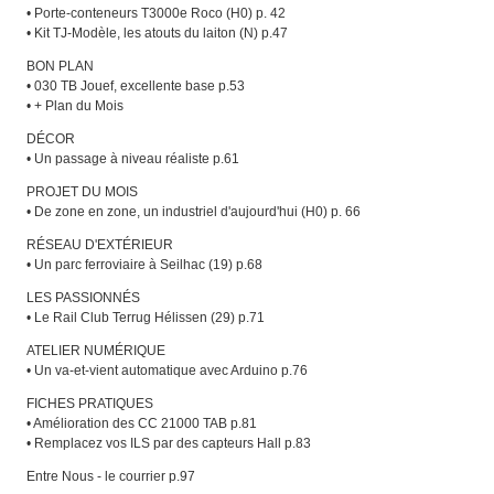
• Porte-conteneurs T3000e Roco (H0) p. 42
• Kit TJ-Modèle, les atouts du laiton (N) p.47
BON PLAN
• 030 TB Jouef, excellente base p.53
• + Plan du Mois
DÉCOR
• Un passage à niveau réaliste p.61
PROJET DU MOIS
• De zone en zone, un industriel d'aujourd'hui (H0) p. 66
RÉSEAU D'EXTÉRIEUR
• Un parc ferroviaire à Seilhac (19) p.68
LES PASSIONNÉS
• Le Rail Club Terrug Hélissen (29) p.71
ATELIER NUMÉRIQUE
• Un va-et-vient automatique avec Arduino p.76
FICHES PRATIQUES
• Amélioration des CC 21000 TAB p.81
• Remplacez vos ILS par des capteurs Hall p.83
Entre Nous - le courrier p.97