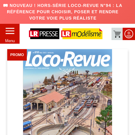
🛤️ NOUVEAU ! HORS-SÉRIE LOCO-REVUE N°94 : LA
RÉFÉRENCE POUR CHOISIR, POSER ET RENDRE
VOTRE VOIE PLUS RÉALISTE
Menu
PROMO