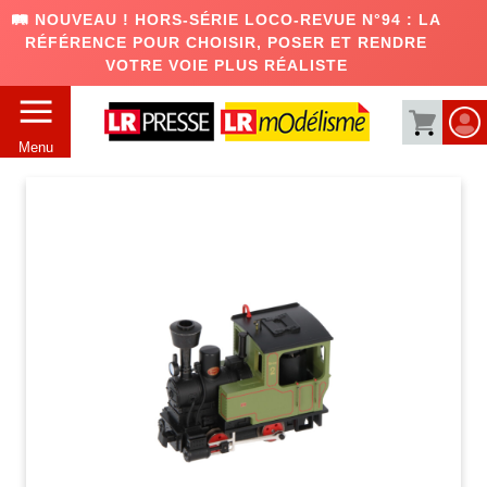
🛤️ NOUVEAU ! HORS-SÉRIE LOCO-REVUE N°94 : LA
RÉFÉRENCE POUR CHOISIR, POSER ET RENDRE
VOTRE VOIE PLUS RÉALISTE
Menu