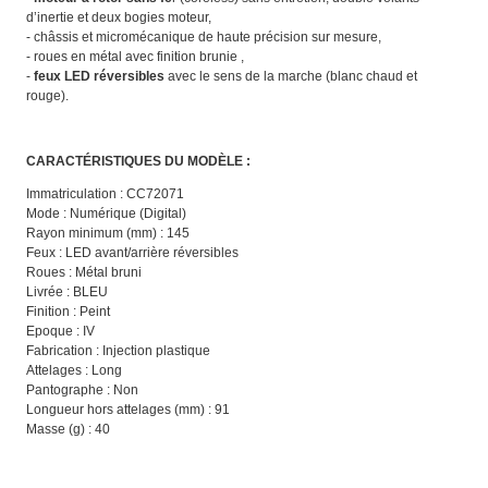
d’inertie et deux bogies moteur,
- châssis et micromécanique de haute précision sur mesure,
- roues en métal avec finition brunie ,
-
feux LED réversibles
avec le sens de la marche (blanc chaud et
rouge).
CARACTÉRISTIQUES DU MODÈLE :
Immatriculation : CC72071
Mode : Numérique (Digital)
Rayon minimum (mm) : 145
Feux : LED avant/arrière réversibles
Roues : Métal bruni
Livrée : BLEU
Finition : Peint
Epoque : IV
Fabrication : Injection plastique
Attelages : Long
Pantographe : Non
Longueur hors attelages (mm) : 91
Masse (g) : 40