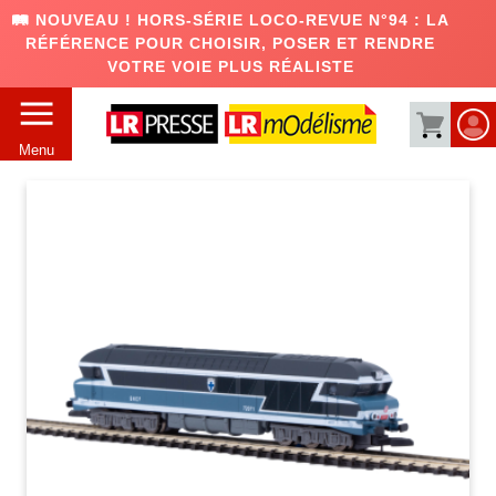
🛤️ NOUVEAU ! HORS-SÉRIE LOCO-REVUE N°94 : LA
RÉFÉRENCE POUR CHOISIR, POSER ET RENDRE
VOTRE VOIE PLUS RÉALISTE
Menu