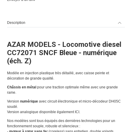
Description
AZAR MODELS - Locomotive diesel
CC72071 SNCF Bleue - numérique
(éch. Z)
Modèle en injection plastique très détaillé, avec caisse peinte et
décoration de grande qualité.
Châssis en métal
pour une traction optimale même avec une grande
rame.
Version
numérique
avec circuit électronique et micro-décodeur DH05C
soudé.
Version analogique disponible également
ICI
.
Nos modèles sont tous équipés des dernières technologies pour un
fonctionnement souple, robuste et silencieux :
-
moteur à rotor sans fe
r (coreless) sans entretien, double volants