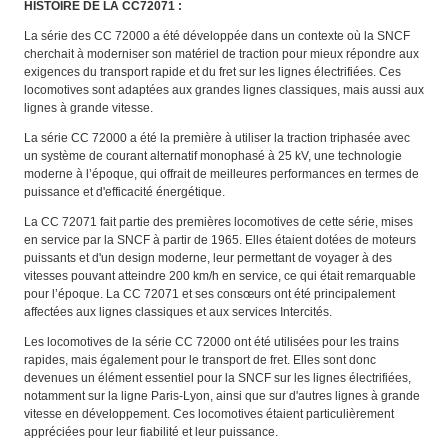
HISTOIRE DE LA CC72071 :
La série des CC 72000 a été développée dans un contexte où la SNCF
cherchait à moderniser son matériel de traction pour mieux répondre aux
exigences du transport rapide et du fret sur les lignes électrifiées. Ces
locomotives sont adaptées aux grandes lignes classiques, mais aussi aux
lignes à grande vitesse.
La série CC 72000 a été la première à utiliser la traction triphasée avec
un système de courant alternatif monophasé à 25 kV, une technologie
moderne à l’époque, qui offrait de meilleures performances en termes de
puissance et d'efficacité énergétique.
La CC 72071 fait partie des premières locomotives de cette série, mises
en service par la SNCF à partir de 1965. Elles étaient dotées de moteurs
puissants et d'un design moderne, leur permettant de voyager à des
vitesses pouvant atteindre 200 km/h en service, ce qui était remarquable
pour l’époque. La CC 72071 et ses consœurs ont été principalement
affectées aux lignes classiques et aux services Intercités.
Les locomotives de la série CC 72000 ont été utilisées pour les trains
rapides, mais également pour le transport de fret. Elles sont donc
devenues un élément essentiel pour la SNCF sur les lignes électrifiées,
notamment sur la ligne Paris-Lyon, ainsi que sur d'autres lignes à grande
vitesse en développement. Ces locomotives étaient particulièrement
appréciées pour leur fiabilité et leur puissance.