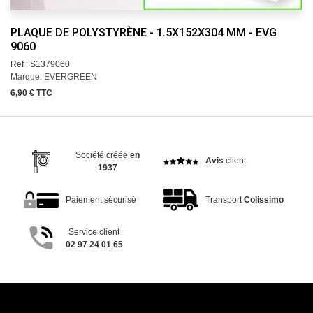
PLAQUE DE POLYSTYRÈNE - 1.5X152X304 MM - EVG
9060
Ref : S1379060
Marque: EVERGREEN
6,90 € TTC
Société créée
en
Avis
client
1937
Paiement sécurisé
Transport
Colissimo
Service client
02 97 24 01 65