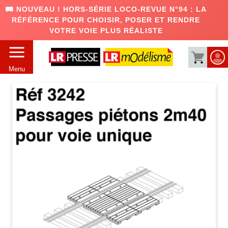
🛤️ NOUVEAU ! HORS-SÉRIE LOCO-REVUE N°94 : LA
RÉFÉRENCE POUR CHOISIR, POSER ET RENDRE
VOTRE VOIE PLUS RÉALISTE
Menu