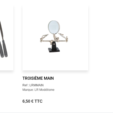
TROISIÈME MAIN
MINI PI
VENDUE
Ref : LRMMAIN
Marque: LR Modélisme
Ref : LRM
Marque: L
6,50 € TTC
3,90 € 