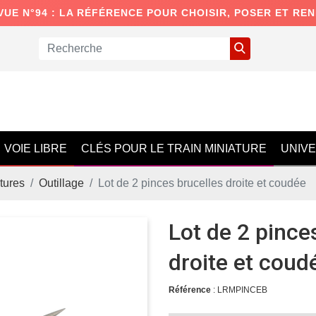
VUE N°94 : LA RÉFÉRENCE POUR CHOISIR, POSER ET RE
VOIE LIBRE
CLÉS POUR LE TRAIN MINIATURE
UNIV
tures
Outillage
Lot de 2 pinces brucelles droite et coudée
Lot de 2 pince
droite et coud
Référence
: LRMPINCEB