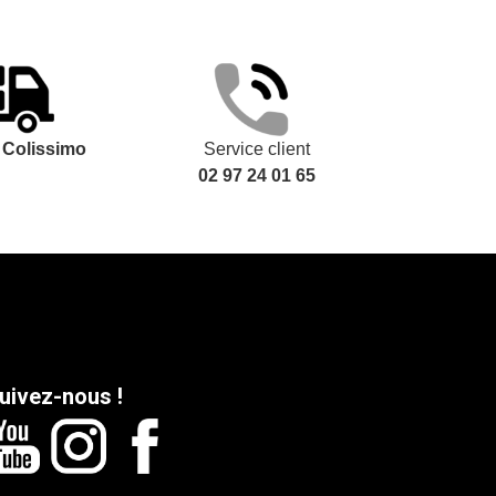
t
Colissimo
Service client
02 97 24 01 65
uivez-nous !