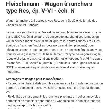
Fleischmann - Wagon à ranchers
type Res, ép. V-VI - éch. N
Wagon à ranchers à 4 essieux, type Res, de la Société Nationale des
Chemins de fer Français.
Le wagon à ranchers type Res est un wagon plat à quatre essieux utilisé
par la SNCF, spécialisé dans le transport de marchandises longues ou
volumineuses (bobines de fil métallique, rails, poutres, tubes, etc.). Il est
équipé de “ranchers” mobiles (poteaux de maintien pivotants) pour
sécuriser la charge latéralement, ainsi que de ridelles latérales amovibles
pour éviter le glissement ou le basculement. Ce type de wagon est agile,
robuste et adapté aux circulations modernes en époque V et VI (≈ depuis
les années 1990 jusqu’à aujourd’hui). Il circule sur des lignes fret de la
SNCF, souvent remorqué par des locomotives diesel ou électriques
modernes.
Avantages et usages pour le modélisme :
- Reproduction très réaliste pour les amateurs de fret moderne : ce wagon
permet de composer des convois SNCF actuels sur les réseaux époque
V/VI.
- Flexibilité de chargement : les ranchers pivotants et ridelles amovibles
permettent de modifier l’apparence du wagon selon le contexte (charge
longue, transport de bobines, etc.).