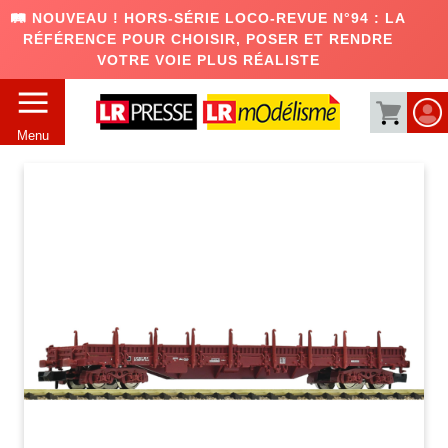
🛤️ NOUVEAU ! HORS-SÉRIE LOCO-REVUE N°94 : LA
RÉFÉRENCE POUR CHOISIR, POSER ET RENDRE
VOTRE VOIE PLUS RÉALISTE
Menu