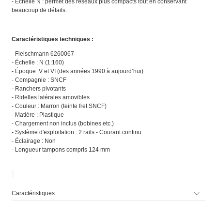
- Échelle N : permet des réseaux plus compacts tout en conservant
beaucoup de détails.
Caractéristiques techniques :
- Fleischmann 6260067
- Échelle : N (1:160)
- Époque :V et VI (des années 1990 à aujourd’hui)
- Compagnie : SNCF
- Ranchers pivotants
- Ridelles latérales amovibles
- Couleur : Marron (teinte fret SNCF)
- Matière : Plastique
- Chargement non inclus (bobines etc.)
- Système d'exploitation : 2 rails - Courant continu
- Éclairage : Non
- Longueur tampons compris 124 mm
Caractéristiques