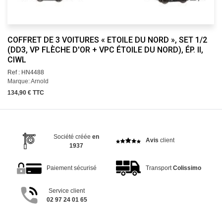
COFFRET DE 3 VOITURES « ETOILE DU NORD », SET 1/2
(DD3, VP FLÈCHE D'OR + VPC ÉTOILE DU NORD), ÉP. II,
CIWL
Ref : HN4488
Marque: Arnold
134,90 € TTC
Société créée
en
Avis
client
1937
Paiement sécurisé
Transport
Colissimo
Service client
02 97 24 01 65