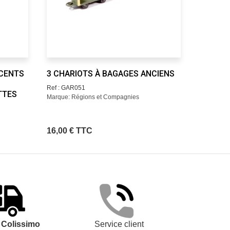
ÉCENTS
3 CHARIOTS À BAGAGES ANCIENS
3 CHAR
Ref : GAR051
Ref : GAR
TTES
Marque: Régions et Compagnies
Marque: R
16,00 € TTC
16,00 €
t
Colissimo
Service client