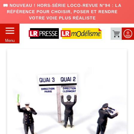
🛤️ NOUVEAU ! HORS-SÉRIE LOCO-REVUE N°94 : LA
RÉFÉRENCE POUR CHOISIR, POSER ET RENDRE
VOTRE VOIE PLUS RÉALISTE
Menu