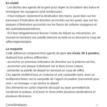
En réalité
- Les tâches des agents de la gare pour régler la circulation des trains et
renseigner les voyageurs sont nombreuses.
- Il faut indiquer clairement la destination des trains, aussi bien sur les
panneaux d’indication de direction accrochés sur les quais, que sur les
plaques d’itinéraires accrochés sur les flancs de voitures voyageurs et
des autorails/automotrices.
- Et il faut obligatoirement donner l’ordre de départ au mécanicien, en
ouvrant et montrant une palette blanche et verte et en donnant le coup de
sifflet réglementaire.
La maquette
Cette référence comprend trois agents de gare (
en résine 3D à peindre
),
réalisant trois actions différentes :
- accrocher un panneau indicateur de direction sur la potence ad hoc,
- accrocher une plaque d’itinéraire sur le flanc d’une voiture,
- présenter la palette de départ en donnant un coup de sifflet.
Ces agents revêtent tous un costume et une casquette noirs, avec un
revêtement blanc sur la casquette de l’agent circulation (surnommé pour
cela « un fromage ») qui donne le départ.
Des éléments en carton imprimé découpé au laser permettent de
construire le poteau, et d’avoir le choix entre plusieurs destinations et
plusieurs itinéraires.
Caractéristiques