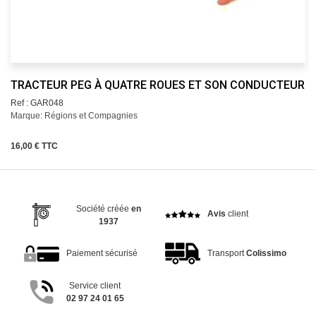
TRACTEUR PEG À QUATRE ROUES ET SON CONDUCTEUR
Ref : GAR048
Marque: Régions et Compagnies
16,00 € TTC
Société créée
en
Avis
client
1937
Paiement sécurisé
Transport
Colissimo
Service client
02 97 24 01 65